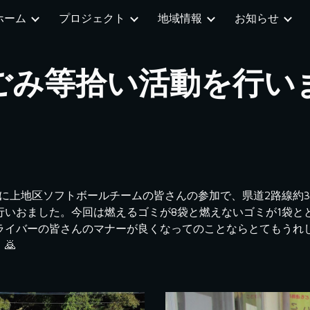
ホーム
プロジェクト
地域情報
お知らせ
ip to main content
Skip to navigat
ごみ等拾い活動を行い
会員に上地区ソフトボールチームの皆さんの参加で、県道2路線
いおました。今回は燃えるゴミが8袋と燃えないゴミが1袋と
ライバーの皆さんのマナーが良くなってのことならとてもうれ
🙇