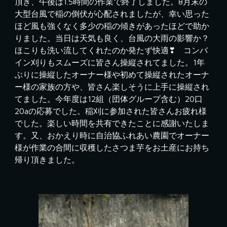
頂き、午後は1.5時間の作業で終了しました。8月末の
大型台風で稲の倒伏が心配されましたが、幸い思った
ほど風も強くなく多少の稲の傾きがあったほどで助か
りました。当日は天気も良く、台風の大雨の影響か？
ほこりも洗い流してくれたのか発たず快適❣ コンバ
イン刈りもスムーズに皆さん操縦されてました。1年
ぶりに操縦したオーナー様や初めて操縦されたオーナ
ー様の家族の方や、皆さん楽しそうに上手に操縦され
てました。今年度は12組（団体グループ含む）20口
20aの応募でした。稲刈に参加された皆さんお疲れ様
でした。楽しい時間を共有できたことに感謝いたしま
す。又、おかえり時に自治協ふれあい農園でオーナー
様が作業の合間に収穫したさつま芋をお土産にお持ち
帰り頂きました。