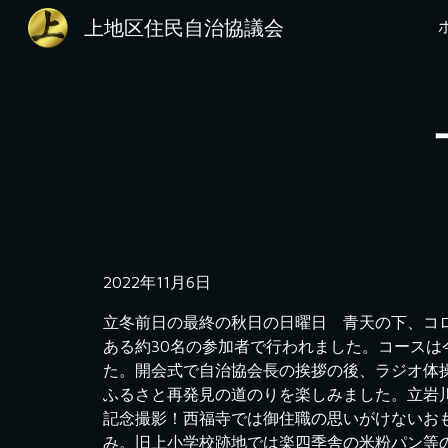
上地区住民自治協議会
Sk
2022年11月6日
立冬前日の最終の秋日の日曜日　青天の下、コ
ある約30名の参加者で行われました。コースは
た。開会式で自治協会長の挨拶の後、ラジオ体
ふるさと再発見の道のりを楽しみました。立岩
記念撮影！西福寺では御住職の思いがけないお
み。旧上小学校跡地では楽四季舎の米粉パン等