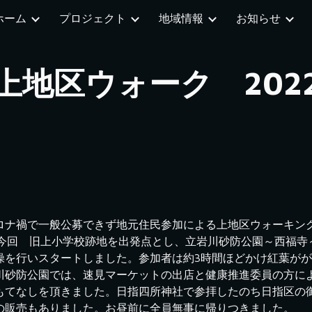
ホーム
プロジェクト
地域情報
お知らせ
ip to main content
Skip to navigat
上地区ウォーク　202
ロナ禍で一般公募できず地元住民参加による上地区ウォーキング
今回　旧上小学校跡地を出発点とし、立岩川砂防公園～西福寺
操を行いスタートしました。参加者は約3時間ほどかけ紅葉が
川砂防公園では、速見マーケットの出店と健康推進委員の方に
もてなしを頂きました。日指四所神社で参拝したのち日指区の
の販売もありました。お昼前に全員無事に帰りつきました。