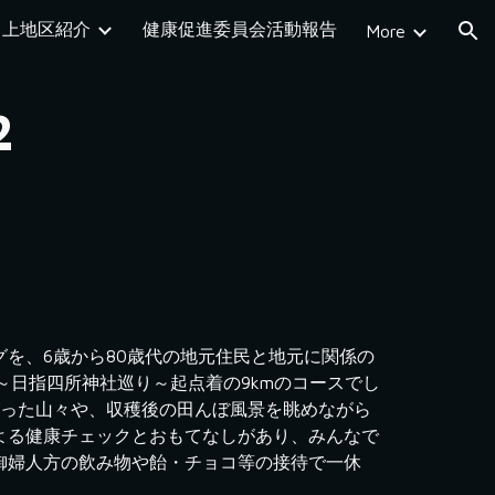
上地区紹介
健康促進委員会活動報告
More
ion
2
を、6歳から80歳代の地元住民と地元に関係の
～日指四所神社巡り～起点着の9kmのコースでし
がった山々や、収穫後の田んぼ風景を眺めながら
よる健康チェックとおもてなしがあり、みんなで
御婦人方の飲み物や飴・チョコ等の接待で一休