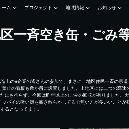
ホーム
プロジェクト
地域情報
お知らせ
ip to main content
Skip to navigat
地区一斉空き缶・ごみ
元進出の8企業の皆さんの参加で、まさに上地区住民一斉の県
て禁止の看板も数か所に設置しました。上地区には二つの高速
ったにも拘らず、今回は昨年以上のごみの回収が有りました。
イッパイの吸い殻を撒き散らかしてる心無い方が多いいことが
科するとなってます。